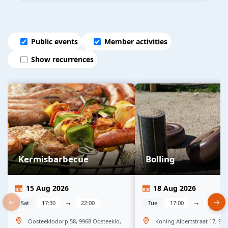
Public events
Member activities
Show recurrences
Kermisbarbecue
Bolling
15 Aug 2026
18 Aug 2026
→
→
Sat
17:30
22:00
Tue
17:00
23:00
Oosteeklodorp 58, 9968 Oosteeklo,
Koning Albertstraat 17, 99