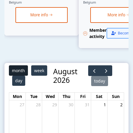
Belgium
Belgium
More info
More info
Member
Become 
activity
August
month
week
2026
day
today
Mon
Tue
Wed
Thu
Fri
Sat
Sun
27
28
29
30
31
1
2