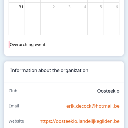
31
1
2
3
4
5
6
Overarching event
Information about the organization
Oosteeklo
Club
erik.decock@hotmail.be
Email
https://oosteeklo.landelijkegilden.be
Website